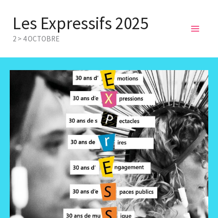
Aller
Les Expressifs 2025
au
Mai
contenu
2 > 4 OCTOBRE
Men