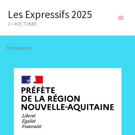
Aller
Les Expressifs 2025
au
Mai
contenu
2 > 4 OCTOBRE
Men
Partenaires