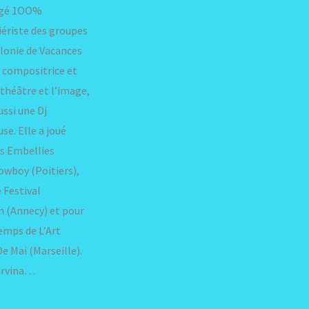
gagé 1OO%
ériste des groupes
olonie de Vacances
 compositrice et
 théâtre et l’image,
ussi une Dj
se. Elle a joué
s Embellies
owboy (Poitiers),
 Festival
n (Annecy) et pour
emps de L’Art
e Mai (Marseille).
Marvina…