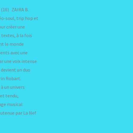
 (16) ZAIRA B.
éo-soul, trip hop et
our créer une
extes, à la fois
ent le monde
ments avec une
r une voix intense
. devient un duo
rin Robart.
à un univers
 et tendu,
age musical
outenue par La Nef