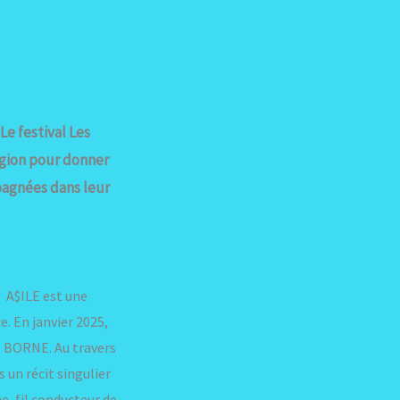
Le festival Les
égion pour donner
pagnées dans leur
) A$ILE est une
. En janvier 2025,
t, BORNE. Au travers
s un récit singulier
e, fil conducteur de