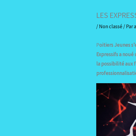
LES EXPRES
/
Non classé
/ Par
P
oitiers Jeunes s’
Expressifs a noué 
la possibilité au
professionnalisat