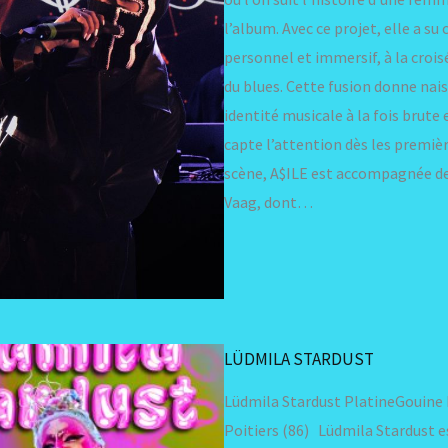
l’album. Avec ce projet, elle a su 
personnel et immersif, à la croisé
du blues. Cette fusion donne nai
identité musicale à la fois brute 
capte l’attention dès les premièr
scène, A$ILE est accompagnée de
Vaag, dont…
LÜDMILA STARDUST
Lüdmila Stardust PlatineGouine 
Poitiers (86) Lüdmila Stardust e