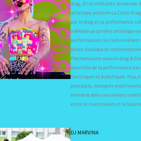
drag, DJ et militante lesbienne.
artistique poitevin La Coloc Drag 
par le drag et la performance sc
a débuté sa carrière artistique e
performances où s’entremêlent c
danse classique et contemporain
PlatineGouine associe drag & DJs
approche de la performance par 
électriques et éclectiques. Pop, 
postpunk, musiques expérimental
emmène dans son univers constit
entre le mainstream et le bizarr
DJ MARVINA