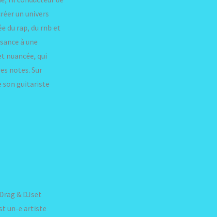
créer un univers
e du rap, du rnb et
ssance à une
et nuancée, qui
es notes. Sur
 son guitariste
Drag & DJset
st un-e artiste