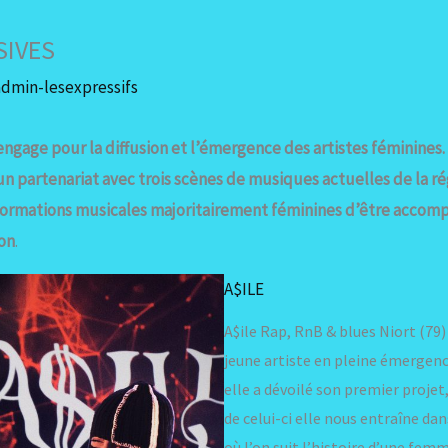
SIVES
admin-lesexpressifs
engage pour la diffusion et l’émergence des artistes féminines. 
un partenariat avec trois scènes de musiques actuelles de la r
x formations musicales majoritairement féminines d’être accom
ion
.
A$ILE
A$ile Rap, RnB & blues Niort (79
jeune artiste en pleine émergence
elle a dévoilé son premier proje
de celui-ci elle nous entraîne dan
où l’on suit l’histoire d’une femm