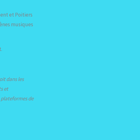
ent et Poitiers
scènes musiques
t.
oit dans les
s et
es plateformes de