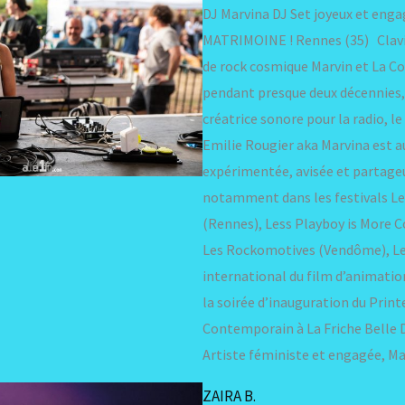
DJ Marvina DJ Set joyeux et en
MATRIMOINE ! Rennes (35) Clavi
de rock cosmique Marvin et La C
pendant presque deux décennies,
créatrice sonore pour la radio, le
Emilie Rougier aka Marvina est a
expérimentée, avisée et partageu
notamment dans les festivals Le
(Rennes), Less Playboy is More C
Les Rockomotives (Vendôme), Le
international du film d’animatio
la soirée d’inauguration du Print
Contemporain à La Friche Belle D
Artiste féministe et engagée, 
ZAIRA B.