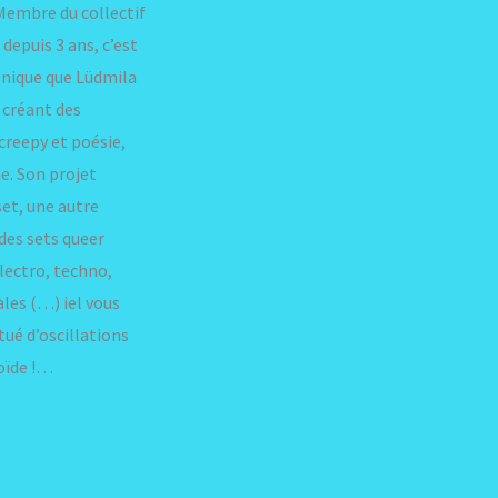
 Membre du collectif
depuis 3 ans, c’est
énique que Lüdmila
n créant des
reepy et poésie,
e. Son projet
et, une autre
des sets queer
électro, techno,
es (…) iel vous
ué d’oscillations
oïde !…